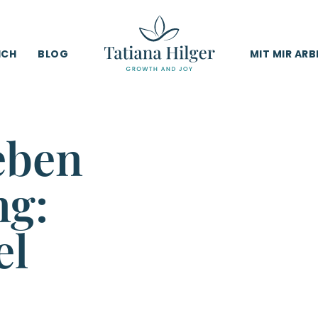
ICH
BLOG
MIT MIR ARB
eben
g:
el