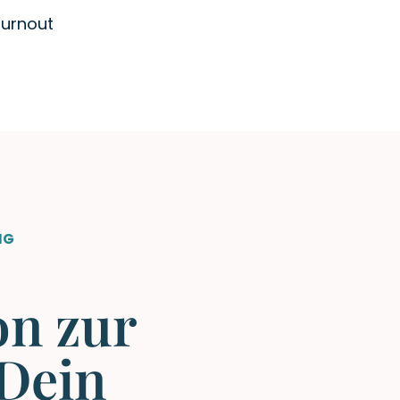
urnout
NG
on zur
Dein